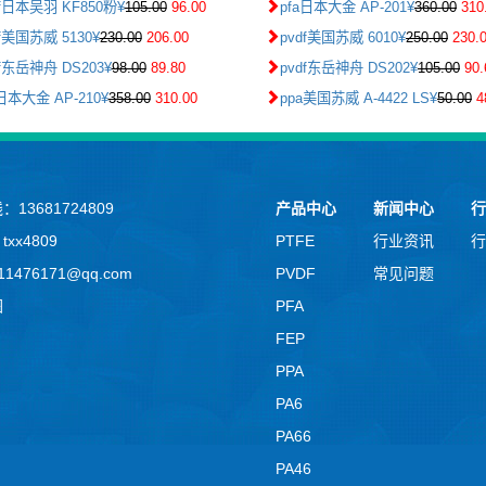
df日本吴羽 KF850粉¥
105.00
96.00
pfa日本大金 AP-201¥
360.00
310
df美国苏威 5130¥
230.00
206.00
pvdf美国苏威 6010¥
250.00
230.
df东岳神舟 DS203¥
98.00
89.80
pvdf东岳神舟 DS202¥
105.00
90.
a日本大金 AP-210¥
358.00
310.00
ppa美国苏威 A-4422 LS¥
50.00
4
13681724809
产品中心
新闻中心
行
xx4809
PTFE
行业资讯
行
1476171@qq.com
PVDF
常见问题
图
PFA
FEP
PPA
PA6
PA66
PA46