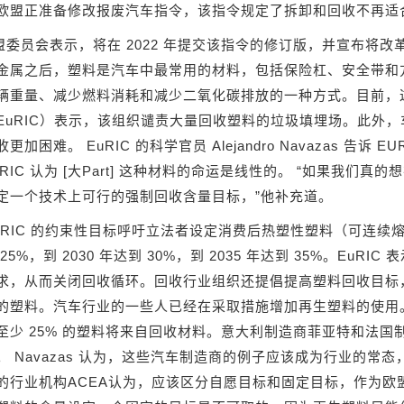
欧盟正准备修改报废汽车指令，该指令规定了拆卸和回收不再适
盟委员会表示，将在 2022 年提交该指令的修订版，并宣布将改
金属之后，塑料是汽车中最常用的材料，包括保险杠、安全带和
辆重量、减少燃料消耗和减少二氧化碳排放的一种方式。目前，
EuRIC）表示，该组织谴责大量回收塑料的垃圾填埋场。此外
更加困难。 EuRIC 的科学官员 Alejandro Navazas 告
uRIC 认为 [大Part] 这种材料的命运是线性的。 “如果我
定一个技术上可行的强制回收含量目标，”他补充道。
uRIC 的约束性目标呼吁立法者设定消费后热塑性塑料（可连续熔
25%，到 2030 年达到 30%，到 2035 年达到 35%。E
求，从而关闭回收循环。回收行业组织还提倡提高塑料回收目标
的塑料。汽车行业的一些人已经在采取措施增加再生塑料的使用。瑞
至少 25% 的塑料将来自回收材料。意大利制造商菲亚特和法
。 Navazas 认为，这些汽车制造商的例子应该成为行业的
的行业机构ACEA认为，应该区分自愿目标和固定目标，作为欧