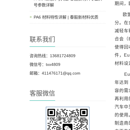
期间，
号参数详解
欧
PA6 材料特性详解 | 春毅新材料优质
分。在
减轻车
联系我们
合会（
使得回收
件，E
咨询热线：13681724809
材料设
微信号：txx4809
邮箱：411476171@qq.com
E
年达到 
容的需
客服微信
再利用
汽车中
的使用
制造商