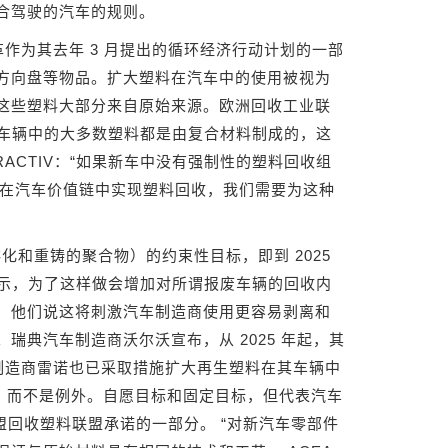
合驾驶的汽车的规则。
革作为其去年 3 月提出的循环经济行动计划的一部
方向盘等物品。扩大塑料在汽车中的使用被视为
这些塑料大部分来自原始来源。欧洲回收工业联
，车辆中的大多数塑料都是由复合材料制成的，这
诉 EURACTIV：“如果新车中没有强制性的塑料回收组
们真的想在汽车价值链中实现塑料回收，我们需要为这种
化和重铸的聚合物）的约束性目标，即到 2025
uRIC 表示，为了这样做会增加对所谓报废车辆的回收内
，他们说这将刺激汽车制造商使用更容易剥离和
典汽车制造商沃尔沃宣布，从 2025 年起，其
国制造商雷诺也已采取措施扩大再生塑料在其车辆中
常态，而不是例外。自愿目标和固定目标，但代表汽车
盟回收塑料联盟承诺的一部分。 “对新汽车零部件