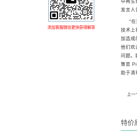
中再生
发言人
“
添加客服微信更快获得解答
技术上
加造成
他们欢
问题。
策官 
助于清
上一
特价