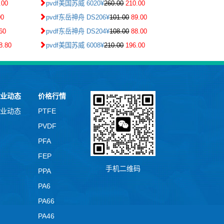
.00
pvdf美国苏威 6020¥
260.00
210.00
00
pvdf东岳神舟 DS206¥
101.00
89.00
60
pvdf东岳神舟 DS204¥
108.00
88.00
8.80
pvdf美国苏威 6008¥
210.00
196.00
业动态
价格行情
业动态
PTFE
PVDF
PFA
FEP
手机二维码
PPA
PA6
PA66
PA46