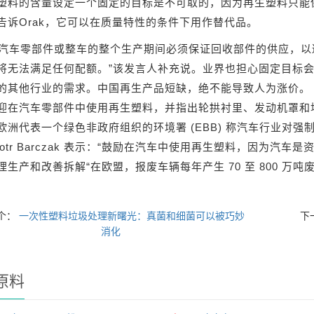
塑料的含量设定一个固定的目标是不可取的，因为再生塑料只能保
告诉Orak，它可以在质量特性的条件下用作替代品。
在汽车零部件或整车的整个生产期间必须保证回收部件的供应，
将无法满足任何配额。”该发言人补充说。业界也担心固定目标会
的其他行业的需求。中国再生产品短缺，绝不能导致人为涨价。 
迎在汽车零部件中使用再生塑料，并指出轮拱衬里、发动机罩和
欧洲代表一个绿色非政府组织的环境署 (EBB) 称汽车行业对强制
Piotr Barczak 表示：“鼓励在汽车中使用再生塑料，因为
理生产和改善拆解“在欧盟，报废车辆每年产生 70 至 800 万吨
个：
一次性塑料垃圾处理新曙光：真菌和细菌可以被巧妙
下
消化
原料