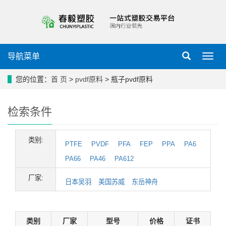
导航菜单
导
航
菜
您的位置：
首 页
>
pvdf原料
> 瓶子pvdf原料
单
检索条件
类别:
PTFE
PVDF
PFA
FEP
PPA
PA6
PA66
PA46
PA612
厂家:
日本吴羽
美国苏威
东岳神舟
类别
厂家
型号
价格
证书