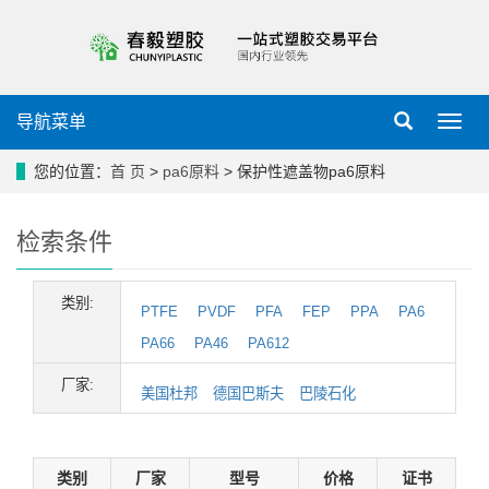
导航菜单
导
航
菜
您的位置：
首 页
>
pa6原料
> 保护性遮盖物pa6原料
单
检索条件
类别:
PTFE
PVDF
PFA
FEP
PPA
PA6
PA66
PA46
PA612
厂家:
美国杜邦
德国巴斯夫
巴陵石化
类别
厂家
型号
价格
证书