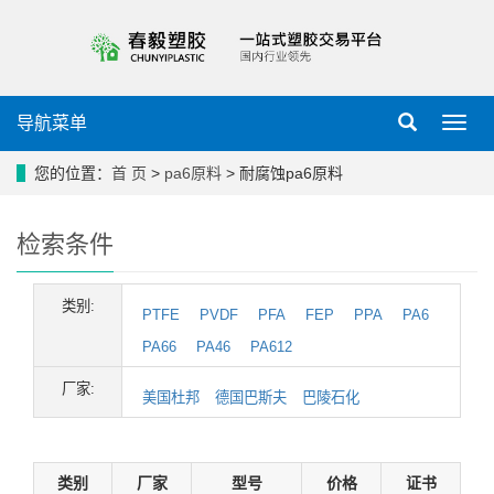
导航菜单
导
航
菜
您的位置：
首 页
>
pa6原料
> 耐腐蚀pa6原料
单
检索条件
类别:
PTFE
PVDF
PFA
FEP
PPA
PA6
PA66
PA46
PA612
厂家:
美国杜邦
德国巴斯夫
巴陵石化
类别
厂家
型号
价格
证书