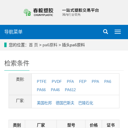
导航菜单
导
航
菜
您的位置：
首 页
>
pa6原料
> 插头pa6原料
单
检索条件
类别:
PTFE
PVDF
PFA
FEP
PPA
PA6
PA66
PA46
PA612
厂家:
美国杜邦
德国巴斯夫
巴陵石化
类别
厂家
型号
价格
证书