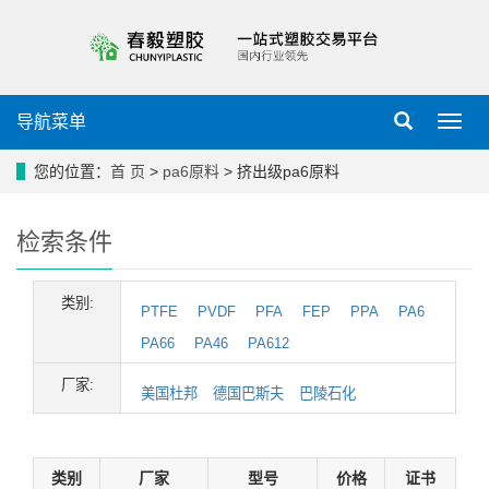
导航菜单
导
航
菜
您的位置：
首 页
>
pa6原料
> 挤出级pa6原料
单
检索条件
类别:
PTFE
PVDF
PFA
FEP
PPA
PA6
PA66
PA46
PA612
厂家:
美国杜邦
德国巴斯夫
巴陵石化
类别
厂家
型号
价格
证书